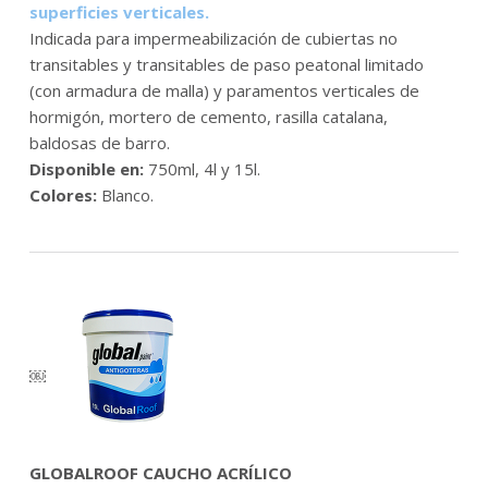
superficies verticales.
a
Indicada para impermeabilización de cubiertas no
b
transitables y transitables de paso peatonal limitado
(con armadura de malla) y paramentos verticales de
i
hormigón, mortero de cemento, rasilla catalana,
l
baldosas de barro.
Disponible en:
750ml, 4l y 15l.
i
Colores:
Blanco.
z
a
n
t
￼
e
s
GLOBALROOF CAUCHO ACRÍLICO