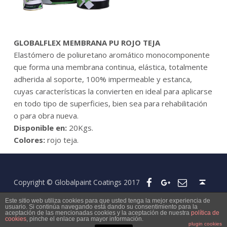
GLOBALFLEX MEMBRANA PU ROJO TEJA
Elastómero de poliuretano aromático monocomponente
que forma una membrana continua, elástica, totalmente
adherida al soporte, 100% impermeable y estanca,
cuyas características la convierten en ideal para aplicarse
en todo tipo de superficies, bien sea para rehabilitación
o para obra nueva.
Disponible en:
20Kgs.
Colores:
rojo teja.
Skip back to main navigation
Email
Google+
Facebook
Back to top ↑
Copyright © Globalpaint Coatings 2017
Este sitio web utiliza cookies para que usted tenga la mejor experiencia de
usuario. Si continúa navegando está dando su consentimiento para la
aceptación de las mencionadas cookies y la aceptación de nuestra
política de
cookies
, pinche el enlace para mayor información.
plugin cookies
MENU