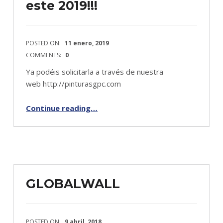
este 2019!!!
POSTED ON:
11 enero, 2019
COMMENTS:
0
Ya podéis solicitarla a través de nuestra
web http://pinturasgpc.com
Continue reading
…
“Ya tenemos la nueva tarifa de precios para este 2019!!!”
GLOBALWALL
POSTED ON:
9 abril, 2018