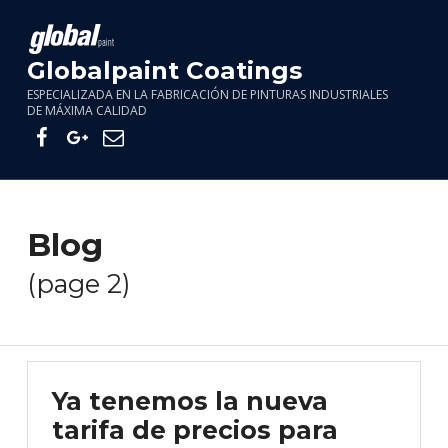
Skip to main navigation
Skip to main content
Skip to footer
Globalpaint Coatings
ESPECIALIZADA EN LA FABRICACIÓN DE PINTURAS INDUSTRIALES
DE MÁXIMA CALIDAD
Facebook
Google+
Email
Blog
(page 2)
Ya tenemos la nueva
tarifa de precios para